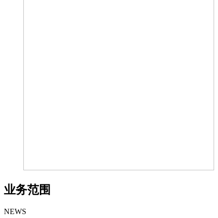
业务范围
NEWS